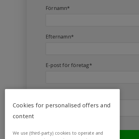
Förnamn
*
Efternamn
*
E-post för företag
*
Meddela
*
Cookies for personalised offers and
content
We use (third-party) cookies to operate and